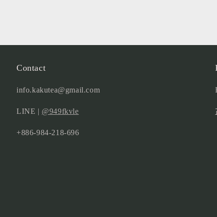
Contact
info.kakutea@gmail.com
LINE |
@949fkvle
+886-984-218-696