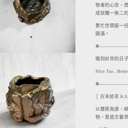
物者的心念，
成就獨一無二
繁忙世間留一
圓滿。
❁——————
喝到好茶的日
Nice Tea , Bette
❁——————
│ 古禾拾茶 KA
以豐原為源，
物，意造文藝