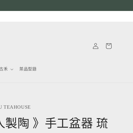
購
登
物
入
車
古禾
茶品型錄
 TEAHOUSE
人製陶 》手工盆器 琉