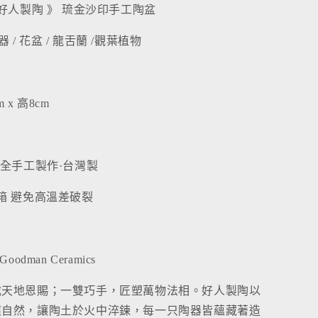
 好人製陶 》 琉金沙印手工陶盆
盆器 / 花盆 / 龍舌蘭 /觀葉植物
 x 高8cm
·全手工製作·台灣製
箱 避免高溫差破裂
odman Ceramics
載天地恩賜；一雙巧手，匠塑萬物法相。好人製陶以
應自然，讓陶土於火中淬鍊，每一只陶器皆蘊藏著造