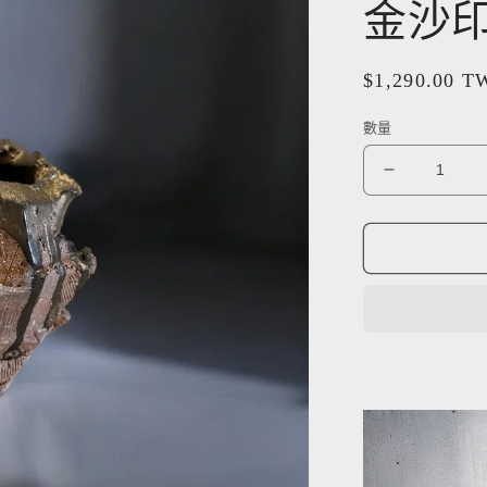
金沙
定
$1,290.00 
價
數量
《
好
人
製
陶
》
手
工
盆
器
琉