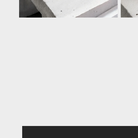
在
在
互
互
動
動
視
視
窗
窗
中
中
開
開
啟
啟
多
多
媒
媒
體
體
檔
檔
案
案
8
9