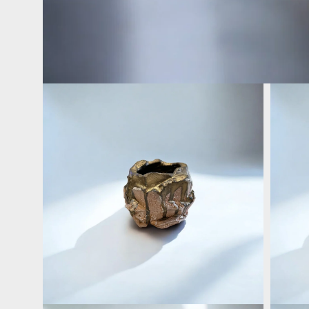
在
互
動
視
窗
中
開
啟
多
媒
體
檔
案
1