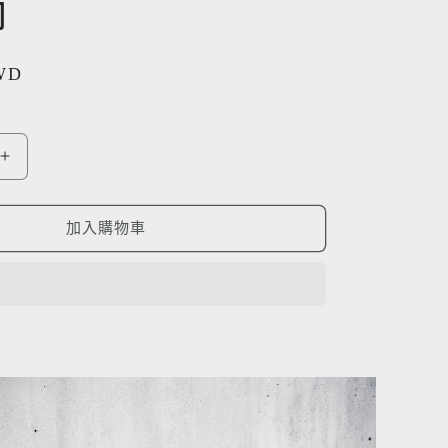
印
TWD
《
好
人
加入購物車
製
陶
》
手
工
盆
器
琉