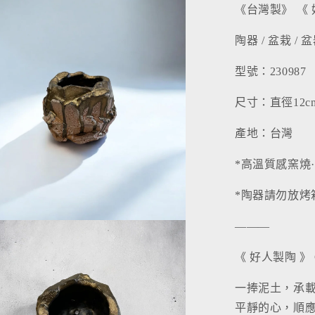
《台灣製》 《
陶器 / 盆栽 / 
型號：230987
尺寸：直徑12cm
產地：台灣
*高溫質感窯燒
*陶器請勿放烤
———
《 好人製陶 》 Go
一捧泥土，承
平靜的心，順