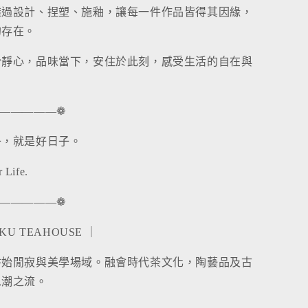
透過設計、捏塑、施釉，讓每一件作品皆得其因緣，
的存在。
份靜心，品味當下，安住於此刻，感受生活的自在與
—————❁
子，就是好日子。
r Life.
—————❁
KU TEAHOUSE ｜
耕始閒寂與美學場域。融會時代茶文化，陶藝品及古
思潮之流。