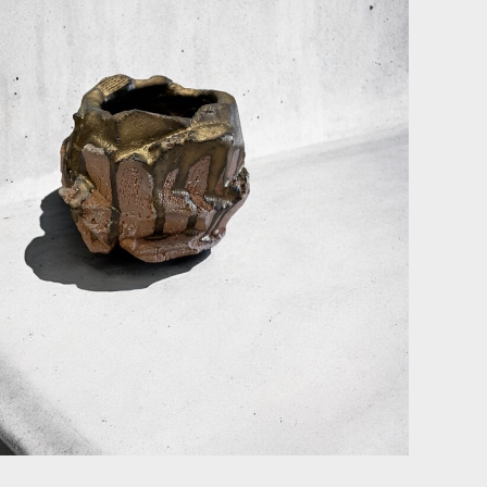
金
沙
印
數
量
增
加