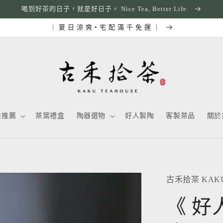
喝到好茶的日子，就是好日子。 Nice Tea, Better Life.
｜ 夏 日 涼 爽 • 宅 配 滿 千 免 運 ｜
味推薦
茶葉禮盒
陶器選物
好人製陶
客製茶品
關於
古禾拾茶 KAKU
《 好