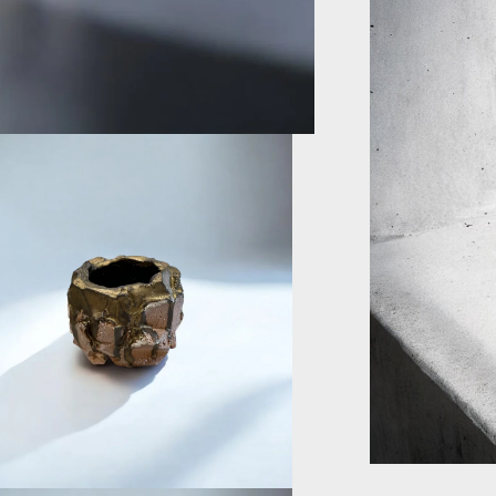
金
沙
印
數
量
減
少