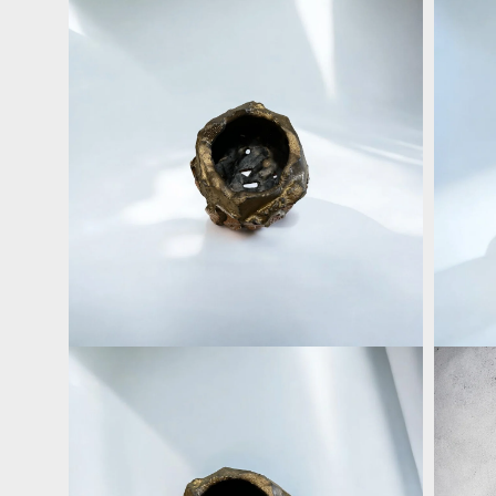
在
在
互
互
動
動
視
視
窗
窗
中
中
開
開
啟
啟
多
多
媒
媒
體
體
檔
檔
案
案
2
3
在
在
互
互
動
動
視
視
窗
窗
中
中
開
開