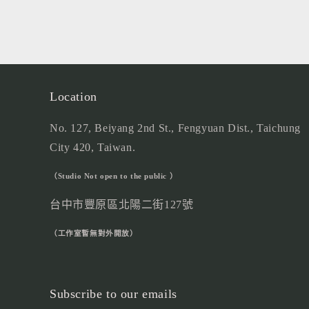
Location
No. 127, Beiyang 2nd St., Fengyuan Dist., Taichung
City 420, Taiwan.
（Studio Not open to the public ）
台中市豐原區北陽二街127號
（工作室暫無對外開放）
Subscribe to our emails