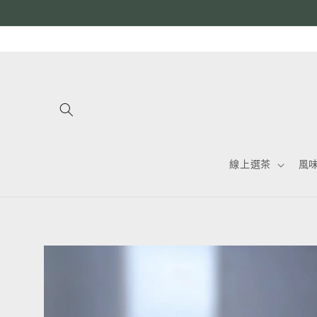
跳至內
容
線上選茶
風
略過產
品資訊